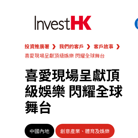
投資推廣署
我們的客戶
客戶故事
EN
繁
简
喜愛現場呈獻頂級娛樂 閃耀全球舞台
香港營商優勢
喜愛現場呈獻頂
我們的客戶
級娛樂 閃耀全球
新聞及活動
舞台
業務領域
中國內地
創意產業、體育及娛樂
在港開業