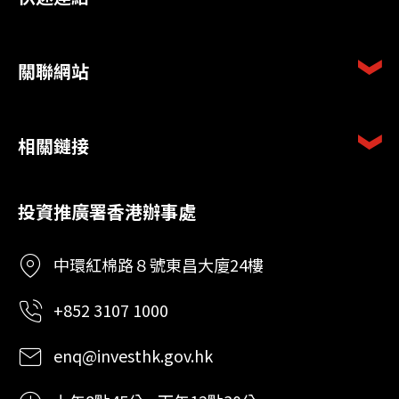
關聯網站
相關鏈接
投資推廣署香港辦事處
中環紅棉路８號東昌大廈24樓
+852 3107 1000
enq@investhk.gov.hk