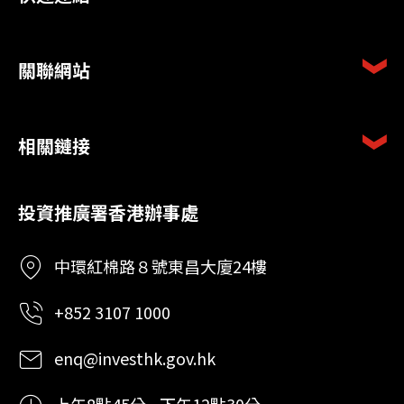
關聯網站
相關鏈接
投資推廣署香港辦事處
中環紅棉路８號東昌大廈24樓
+852 3107 1000
enq@investhk.gov.hk
上午8點45分 - 下午12點30分