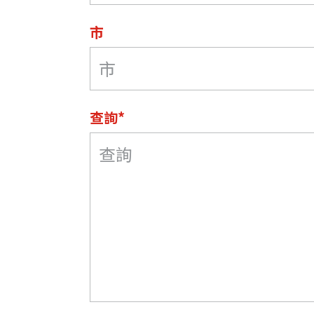
市
查詢*