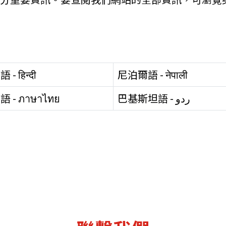
- हिन्दी
尼泊爾語 - नेपाली
 - ภาษาไทย
巴基斯坦語 - ردو