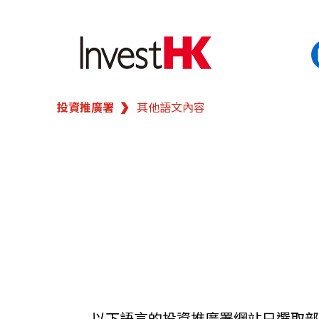
投資推廣署
其他語文內容
EN
繁
简
香港營商優勢
我們的客戶
新聞及活動
業務領域
在港開業
以下語言的投資推廣署網站只選取部