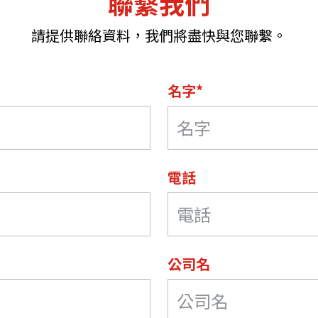
聯繫我們
機遇﹕政府招標公告
推薦表格
其
請提供聯絡資料，我們將盡快與您聯繫。
名字*
新資本投資者入境計劃
Startme
電話
公司名