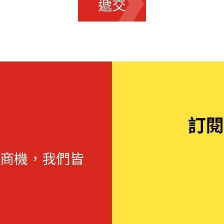
遞交
訂閱
商機，我們皆