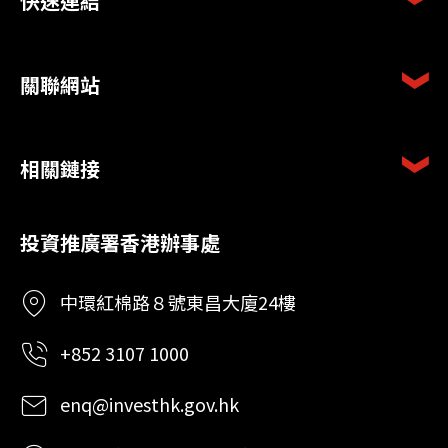
快速連結
關聯網站
相關鏈接
投資推廣署香港辦事處
中環紅棉路８號東昌大廈24樓
+852 3107 1000
enq@investhk.gov.hk