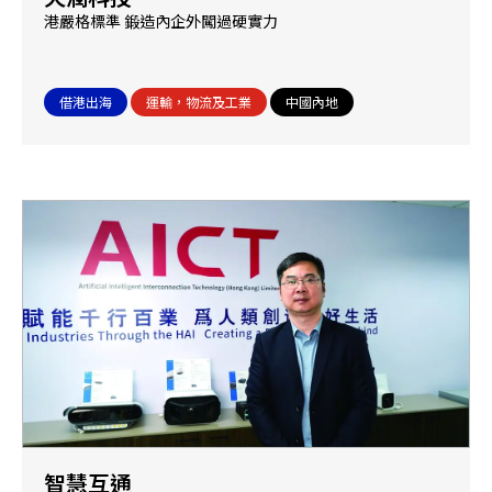
港嚴格標準 鍛造內企外闖過硬實力
借港出海
運輸，物流及工業
中國內地
智慧互通