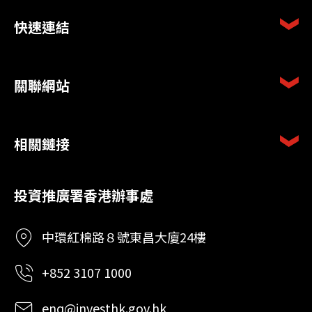
快速連結
關聯網站
相關鏈接
投資推廣署香港辦事處
中環紅棉路８號東昌大廈24樓
+852 3107 1000
enq@investhk.gov.hk