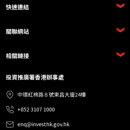
快速連結
關聯網站
相關鏈接
投資推廣署香港辦事處
中環紅棉路８號東昌大廈24樓
+852 3107 1000
enq@investhk.gov.hk