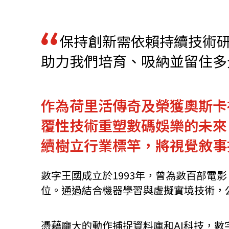
資源中心
常見問題
商業
保持創新需依賴持續技術
助力我們培育、吸納並留住多
關聯網站
作為荷里活傳奇及榮獲奧斯卡
香港家族辦公室
FintechHK
覆性技術重塑數碼娛樂的未來
續樹立行業標竿，將視覺敘事
數字王國成立於1993年，曾為數百部
位。通過結合機器學習與虛擬實境技術，
憑藉龐大的動作捕捉資料庫和AI科技，