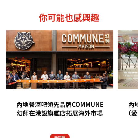
你可能也感興趣
內地餐酒吧領先品牌COMMUNE
內
幻師在港設旗艦店拓展海外市場
（愛
新聞稿