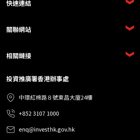
快速連結
關聯網站
相關鏈接
投資推廣署香港辦事處
中環紅棉路８號東昌大廈24樓
+852 3107 1000
enq@investhk.gov.hk