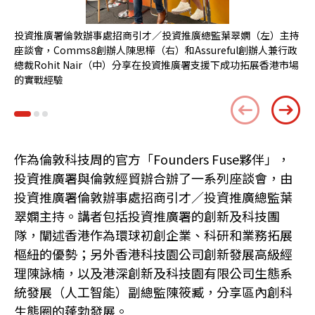
投資推廣署倫敦辦事處招商引才／投資推廣總監葉翠嫻（左）主持
投
座談會，Comms8創辦人陳思樺（右）和Assureful創辦人兼行政
敦
總裁Rohit Nair（中）分享在投資推廣署支援下成功拓展香港市場
的實戰經驗
作為倫敦科技周的官方「Founders Fuse夥伴」，
投資推廣署與倫敦經貿辦合辦了一系列座談會，由
投資推廣署倫敦辦事處招商引才／投資推廣總監葉
翠嫻主持。講者包括投資推廣署的創新及科技團
隊，闡述香港作為環球初創企業、科研和業務拓展
樞紐的優勢；另外香港科技園公司創新發展高級經
理陳詠楠，以及港深創新及科技園有限公司生態系
統發展（人工智能）副總監陳筱臧，分享區內創科
生態圈的蓬勃發展。