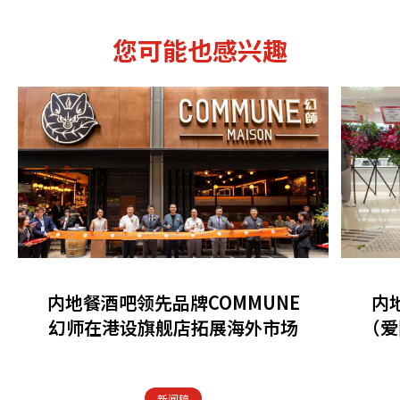
您可能也感兴趣
内地餐酒吧领先品牌COMMUNE
内
幻师在港设旗舰店拓展海外市场
（爱
新闻稿