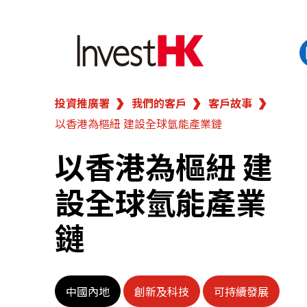
投資推廣署
我們的客戶
客戶故事
EN
繁
简
以香港為樞紐 建設全球氫能產業鏈
香港營商優勢
以香港為樞紐 建
我們的客戶
設全球氫能產業
新聞及活動
鏈
業務領域
中國內地
創新及科技
可持續發展
在港開業