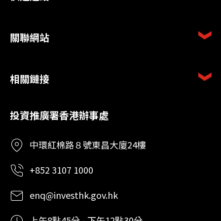
關聯網站
相關鏈接
投資推廣署香港辦事處
中環紅棉路８號東昌大廈24樓
+852 3107 1000
enq@investhk.gov.hk
上午8點45分 - 下午12點30分