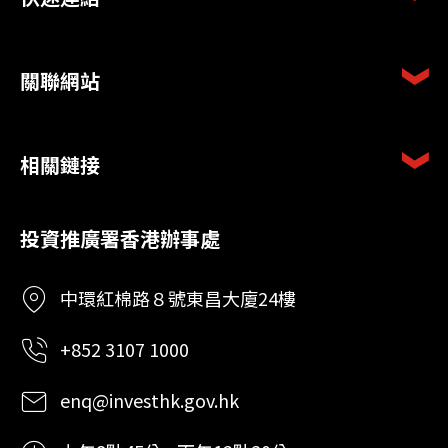
關聯網站
相關鏈接
投資推廣署香港辦事處
中環紅棉路８號東昌大廈24樓
+852 3107 1000
enq@investhk.gov.hk