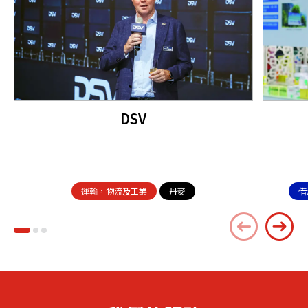
DSV
運輸，物流及工業
丹麥
借