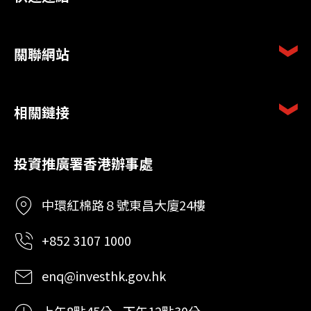
關聯網站
相關鏈接
投資推廣署香港辦事處
中環紅棉路８號東昌大廈24樓
+852 3107 1000
enq@investhk.gov.hk
上午8點45分 - 下午12點30分