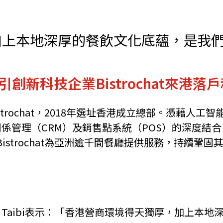
機遇﹕政府招標公告
推薦表格
其
加上本地深厚的餐飲文化底蘊，是我
新科技企業Bistrochat來港落
新資本投資者入境計劃
Startme
chat，2018年選址香港成立總部。憑藉人工智能技術整
戶關係管理（CRM）及銷售點系統（POS）的深度
strochat為亞洲逾千間餐廳提供服務，持續鞏
acene Taibi表示：「香港營商環境得天獨厚，加