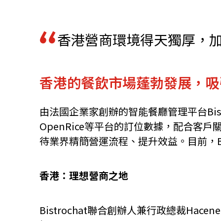
資源中心
常見問題
商業
香港營商環境得天獨厚，
關聯網站
香港的餐飲市場蓬勃發展，吸引創
香港家族辦公室
FintechHK
由法國企業家創辦的智能餐廳管理平台Bistro
OpenRice等平台的訂位數據，配合客
待業界精簡營運流程、提升效益。目前，Bi
香港：理想營商之地
Bistrochat聯合創辦人兼行政總裁H