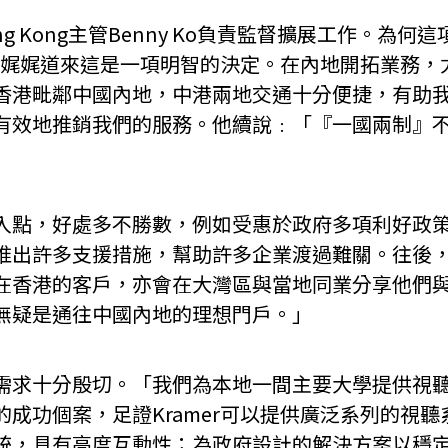
ong Kong主管Benny Ko負責監督擴展工作。
enny娓娓道來這是一項明智的決定。在內地開拓業務
香港毗鄰中國內地，中港兩地交通十分便捷，有助
有效地推銷我們的服務。他續說﹕「『一國兩制』
」
切入點，好處多不勝數，例如受惠於政府多項利好政
推出許多支援措施，幫助許多企業渡過難關。往後
香港的客戶，亦會在大灣區與當地同業分享他們與K
無疑是通往中國內地的理想門戶。」
的需求十分殷切。「我們為本地一間主要大學提供視
成功個案，足證Kramer可以提供廣泛系列的視
統，具有高度互動性；為政府設計的解決方案以穩