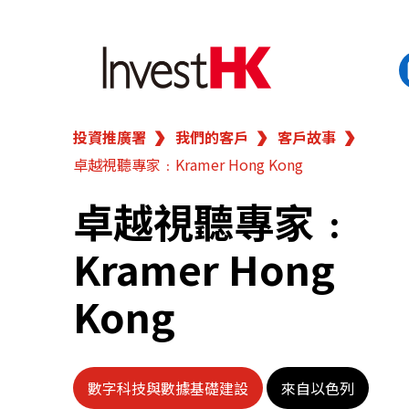
投資推廣署
我們的客戶
客戶故事
EN
繁
简
卓越視聽專家﹕Kramer Hong Kong
香港營商優勢
卓越視聽專家﹕
我們的客戶
Kramer Hong
新聞及活動
Kong
業務領域
數字科技與數據基礎建設
來自以色列
在港開業