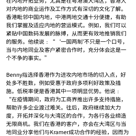
在内地开拓业务，尤其是在粤港澳大湾区，香港人
对内地的商业运作及工作方式有深切的文化了解。
香港毗邻中国内地，中港两地交通十分便捷，有助
我们掌握及适应内地的营运模式。例如，我们可以
紧贴中国数码发展的脉搏，从而更有效地推销我们
的服务。他续说﹕“‘一国两制′不只是一个口号，
当与内地同业及客户紧密合作时，充分体会这是一
个不争的事实。”
Benny指选择香港作为进攻内地市场的切入点，好
处多不胜数，例如受惠于政府多项利好政策及措
施。低税率便是香港其中一项明显优势。他说﹕
“在疫情期间，政府为工商界推出许多支持措施，
帮助许多企业渡过难关。往后，政府继续加大力
度，开拓并深化与大湾区的合作，为各行各业缔造
无限商机。我们在香港的客户，亦会在大湾区与当
地同业分享他们与
Kramer
成功合作的经验，因而为