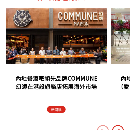
內地餐酒吧領先品牌COMMUNE
內
幻師在港設旗艦店拓展海外市場
（愛
新聞稿