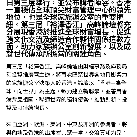
日第三度舉行，並公布講者陣容。香港
一直穩佔全球頂尖財富管理中心的領先
地位，也是全球家族辦公室的重要樞
紐。第三屆「裕澤香江」高峰論壇將充
分展現香港於推進全球財富增長、促進
跨文化交流及締造合作夥伴關係這數方
面，助力家族辦公室創新發展，以及成
就世代傳承所擔當的關鍵角色。
第三屆「裕澤香江」高峰論壇由財經事務及庫務局
和投資推廣署主辦，將再次匯聚世界各地具影響力
的家族辦公室決策人於香港。論壇以「香港—為全
球，向世界」為主題，致力建立新聯繫，並善用香
港背靠祖國、聯通世界的獨特優勢，推動創新、投
資及可持續增長。
來自亞洲、歐洲、美洲、中東及非洲的參與者，將
與內地及香港的出席者共聚一堂，交流真知灼見。