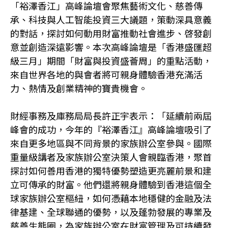
「裕澤香江」高峰論壇會聚焦藝術文化、慈善傳
承、科技與人工智能投資三大議題，策動深具意義
的對話，探討如何動用財富推動社會進步、啓發創
意並創造深遠影響。本次高峰論壇是「香港盛匯超
級三月」期間「財富與投資盛薈周」的重點活動，
來自世界各地的與會者將可親身體驗香港充滿活
力、熱情及創業精神的寶貴機會。
財經事務及庫務局局長許正宇表示：「延續前兩屆
峰會的成功，今年的『裕澤香江』高峰論壇吸引了
來自更多地區與不同背景的家族辦公室參與。國際
重量級講者及家族辦公室決策人會親臨香港，聚首
探討如何善用香港的獨特優勢塑造更亮麗前景和建
立可傳承的財富。他們還將親身體驗到香港這個全
球家族辦公室樞紐，如何憑藉本地穩健的金融及法
律基建、全球聯通的優勢，以及蓬勃發展的專業及
慈善生態圈，為家族辦公室在財富管理及可持續發