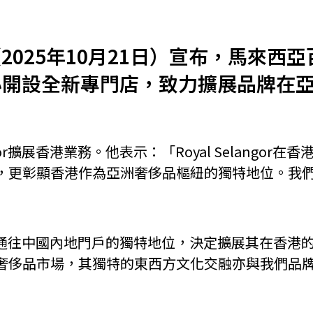
機遇﹕政府招標公告
推薦表格
其
025年10月21日）宣布，馬來西亞
物中心開設全新專門店，致力擴展品牌
ngor擴展香港業務。他表示：「Royal Selang
新資本投資者入境計劃
Startme
彰顯香港作為亞洲奢侈品樞紐的獨特地位。我們祝願Ro
全球樞紐及通往中國內地門戶的獨特地位，決定擴展其在
奢侈品市場，其獨特的東西方文化交融亦與我們品