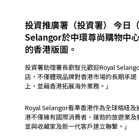
資源中心
常見問題
商業
投資推廣署（投資署） 今日（2
Selangor於中環尊尚購
關聯網站
的香港版圖。
投資署助理署長劉智元歡迎Royal Sela
香港家族辦公室
FintechHK
店，不僅體現品牌對香港市場的長期承諾，更
上，並藉香港拓展海外業務。」
Royal Selangor看準香港作為
港不僅擁有國際消費者、蓬勃的旅遊業及
並與收藏家及新一代客戶建立聯繫。」