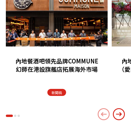
內地餐酒吧領先品牌COMMUNE
內
幻師在港設旗艦店拓展海外市場
（愛
新聞稿