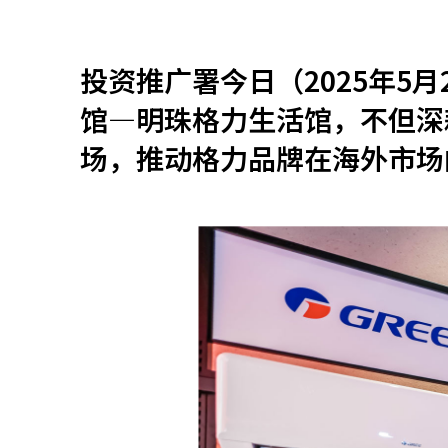
资源中心
常见问题
商业
投资推广署今日（2025年5
馆—明珠格力生活馆，不但深
关联网站
场，推动格力品牌在海外市场
香港家族办公室
香港金融科