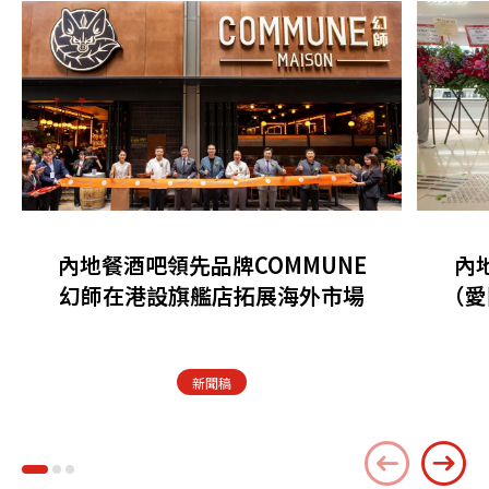
內地餐酒吧領先品牌COMMUNE
內
幻師在港設旗艦店拓展海外市場
（愛
新聞稿