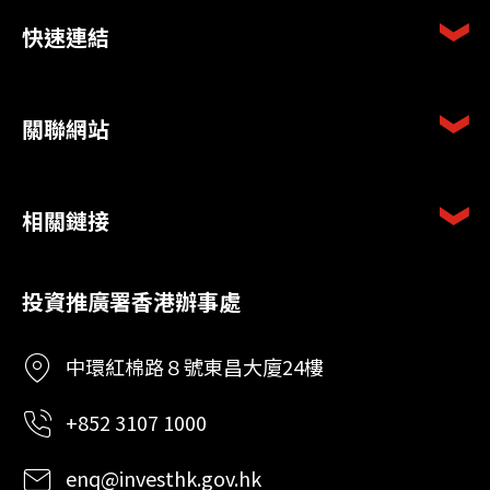
快速連結
關聯網站
相關鏈接
投資推廣署香港辦事處
中環紅棉路８號東昌大廈24樓
+852 3107 1000
enq@investhk.gov.hk