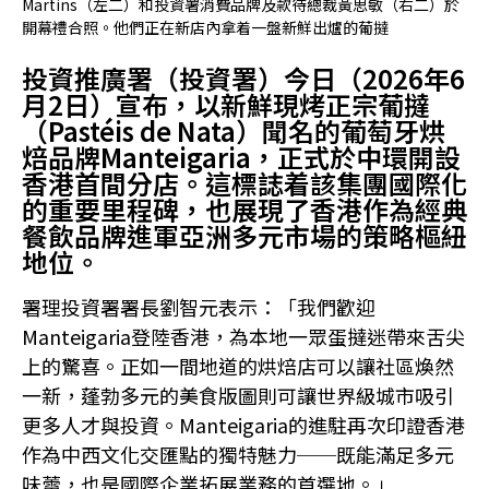
Martins（左二）和投資署消費品牌及款待總裁黃思敏（右二）於
開幕禮合照。他們正在新店內拿着一盤新鮮出爐的葡撻
投資推廣署（投資署）今日（2026年6
月2日）宣布，以新鮮現烤正宗葡撻
（Pastéis de Nata）聞名的葡萄牙烘
焙品牌Manteigaria，正式於中環開設
香港首間分店。這標誌着該集團國際化
的重要里程碑，也展現了香港作為經典
餐飲品牌進軍亞洲多元市場的策略樞紐
地位。
署理投資署署長劉智元表示：「我們歡迎
Manteigaria登陸香港，為本地一眾蛋撻迷帶來舌尖
上的驚喜。正如一間地道的烘焙店可以讓社區煥然
一新，蓬勃多元的美食版圖則可讓世界級城市吸引
更多人才與投資。Manteigaria的進駐再次印證香港
作為中西文化交匯點的獨特魅力──既能滿足多元
味蕾，也是國際企業拓展業務的首選地。」