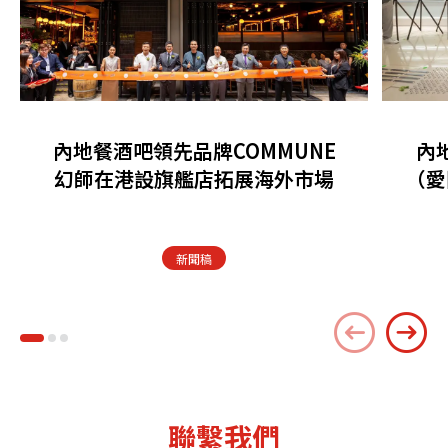
內地餐酒吧領先品牌COMMUNE
內
幻師在港設旗艦店拓展海外市場
（愛
新聞稿
聯繫我們