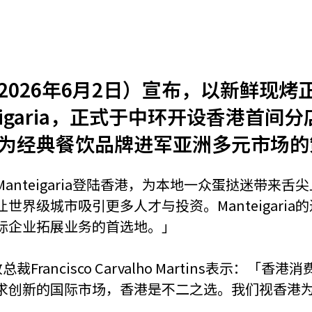
机遇：政府招标公告
推荐表格
其
6年6月2日）宣布，以新鲜现烤正宗葡挞（
eigaria，正式于中环开设香港首
为经典餐饮品牌进军亚洲多元市场的
技
新资本投资者入境计划
Start
nteigaria登陆香港，为本地一众蛋挞迷带来
界级城市吸引更多人才与投资。Manteigari
际企业拓展业务的首选地。」
总裁Francisco Carvalho Martins表示
求创新的国际市场，香港是不二之选。我们视香港
」