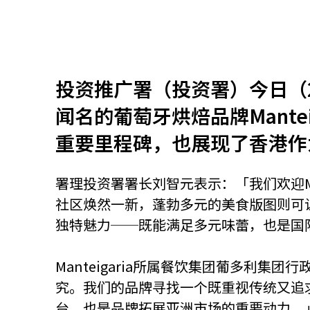
资源中心
常见问题
商业
投资推广署（投资署）今日（202
关联网站
闻名的葡萄牙烘焙品牌Mant
重要里程碑，也展现了香港作
香港家族办公室
香港金融科
署理投资署署长刘智元表示：「我们欢迎Ma
社区焕然一新，蓬勃多元的美食版图则可让世
独特魅力──既能满足多元味蕾，也是国
Manteigaria所属餐饮集团葡多利集团行政
究。我们的品牌寻找一个既重视传统又追
台，也是品牌拓展亚洲市场的重要动力。