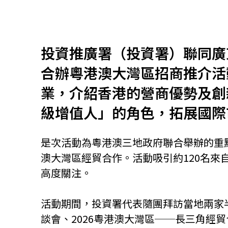
資源中心
常見問題
商業
投資推廣署（投資署）聯同廣
合辦粵港澳大灣區招商推介活
關聯網站
業，介紹香港的營商優勢及創
級增值人」的角色，拓展國際
香港家族辦公室
FintechHK
是次活動為粵港澳三地政府聯合舉辦的重
澳大灣區經貿合作。活動吸引約120名
高度關注。
活動期間，投資署代表隨團拜訪當地兩家
談會、2026粵港澳大灣區──長三角經