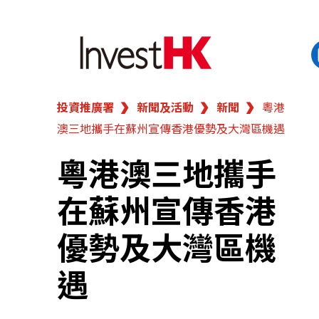
投資推廣署
新聞及活動
新聞
粵港
EN
繁
简
澳三地攜手在蘇州宣傳香港優勢及大灣區機遇
香港營商優勢
粵港澳三地攜手
我們的客戶
在蘇州宣傳香港
新聞及活動
優勢及大灣區機
業務領域
遇
在港開業