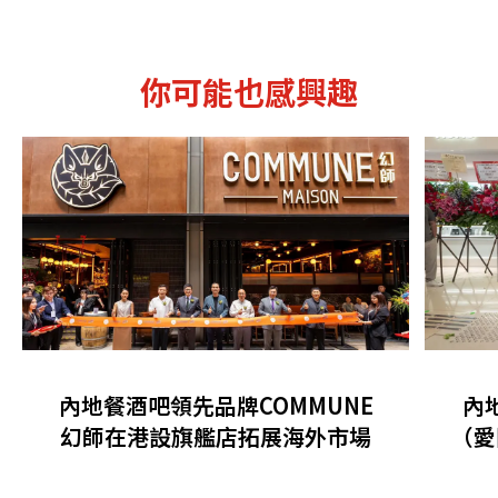
你可能也感興趣
內地餐酒吧領先品牌COMMUNE
內
幻師在港設旗艦店拓展海外市場
（愛