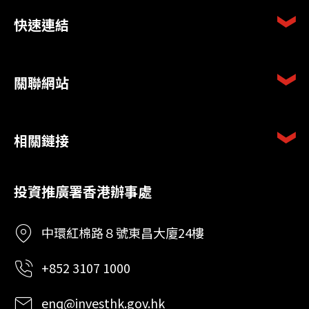
快速連結
關聯網站
相關鏈接
投資推廣署香港辦事處
中環紅棉路８號東昌大廈24樓
+852 3107 1000
enq@investhk.gov.hk