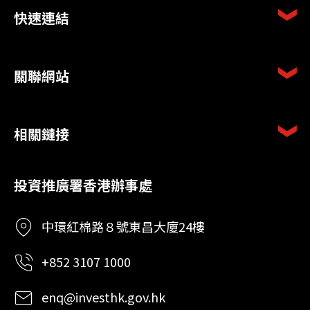
快速連結
關聯網站
相關鏈接
投資推廣署香港辦事處
中環紅棉路８號東昌大廈24樓
+852 3107 1000
enq@investhk.gov.hk