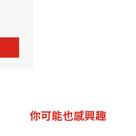
機遇﹕政府招標公告
推薦表格
其
新資本投資者入境計劃
Startme
你可能也感興趣