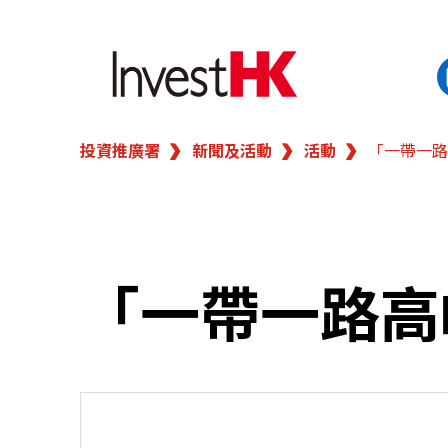
投資推廣署
新聞及活動
活動
「一帶一路
EN
繁
简
香港營商優勢
我們的客戶
「一帶一路高
新聞及活動
業務領域
在港開業