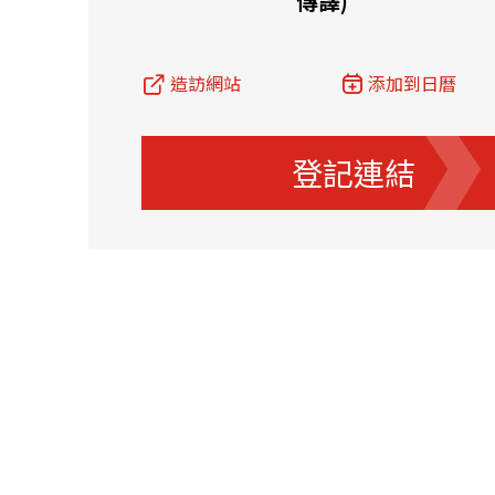
傳譯)
資源中心
常見問題
商業
造訪網站
添加到日曆
關聯網站
登記連結
香港家族辦公室
FintechHK