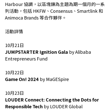
Harbour 協調，以區塊鍊為主題為期一個月的一系
列活動，包括 HKFW、Consensus、Smartlink 和
Animoca Brands 等合作夥伴。
活動詳情
10月21日
JUMPSTARTER Ignition Gala
by Alibaba
Entrepreneurs Fund
10月22日
Game On! 2024
by MaGESpire
10月23日
LOUDER Connect: Connecting the Dots for
Responsible Tech
by LOUDER Global