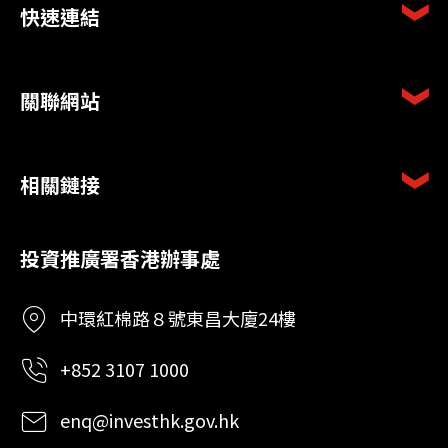
快速連結
關聯網站
相關鏈接
投資推廣署香港辦事處
中環紅棉路８號東昌大廈24樓
+852 3107 1000
enq@investhk.gov.hk