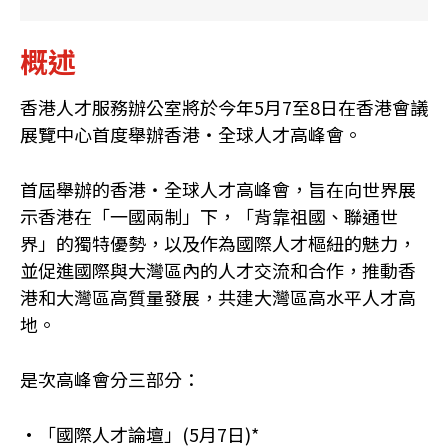
概述
香港人才服務辦公室將於今年5月7至8日在香港會議
展覽中心首度舉辦香港・全球人才高峰會。
首屆舉辦的香港・全球人才高峰會，旨在向世界展
示香港在「一國兩制」下，「背靠祖國、聯通世
界」的獨特優勢，以及作為國際人才樞紐的魅力，
並促進國際與大灣區內的人才交流和合作，推動香
港和大灣區高質量發展，共建大灣區高水平人才高
地。
是次高峰會分三部分：
•「國際人才論壇」(5月7日)*