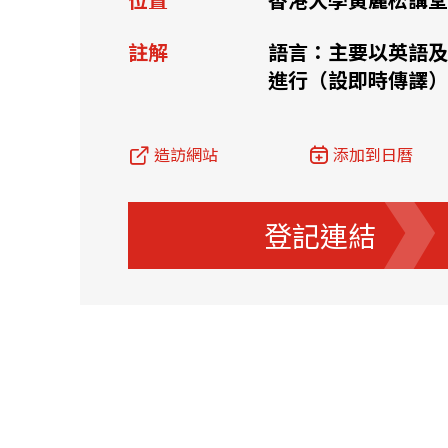
資源中心
常見問題
商業
註解
語言：主要以英語及
進行（設即時傳譯）
關聯網站
造訪網站
添加到日曆
香港家族辦公室
FintechHK
登記連結