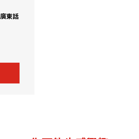
機遇﹕政府招標公告
推薦表格
其
廣東話
新資本投資者入境計劃
Startme