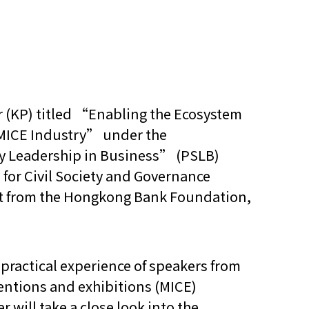
 (KP) titled “Enabling the Ecosystem
e MICE Industry” under the
ty Leadership in Business” (PSLB)
e for Civil Society and Governance
rt from the Hongkong Bank Foundation,
practical experience of speakers from
entions and exhibitions (MICE)
 will take a close look into the