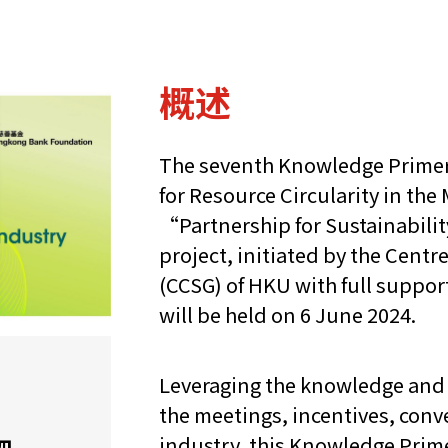
概述
The seventh Knowledge Primer
for Resource Circularity in th
“Partnership for Sustainabili
project, initiated by the Centr
(CCSG) of HKU with full suppo
will be held on 6 June 2024.
Leveraging the knowledge and 
the meetings, incentives, conv
industry, this Knowledge Primer
四