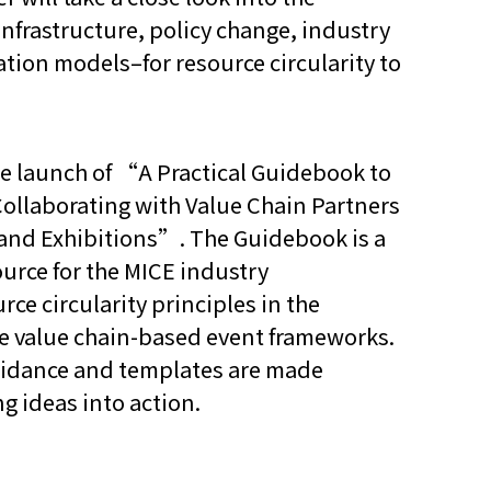
nfrastructure, policy change, industry
他语文内容
招聘
ation models–for resource circularity to
the launch of “A Practical Guidebook to
ollaborating with Value Chain Partners
 and Exhibitions”. The Guidebook is a
meupHK
ource for the MICE industry
rce circularity principles in the
e value chain-based event frameworks.
uidance and templates are made
ng ideas into action.