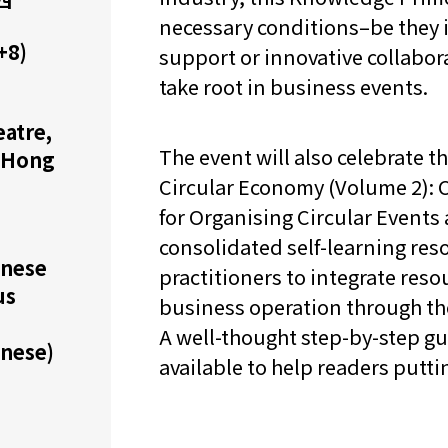
necessary conditions–be they i
机遇：政府招标公告
推荐表格
其
+8)
support or innovative collabor
take root in business events.
atre,
The event will also celebrate 
f Hong
Circular Economy (Volume 2): C
for Organising Circular Events
技
新资本投资者入境计划
Start
consolidated self-learning res
onese
practitioners to integrate resou
us
business operation through th
A well-thought step-by-step g
onese)
available to help readers putti