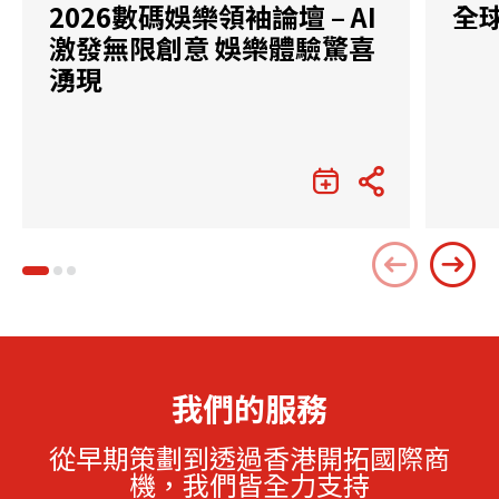
2026數碼娛樂領袖論壇 – AI
全
激發無限創意 娛樂體驗驚喜
湧現
我們的服務
從早期策劃到透過香港開拓國際商
機，我們皆全力支持