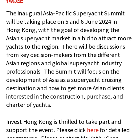
The inaugural Asia-Pacific Superyacht Summit
will be taking place on 5 and 6 June 2024 in
Hong Kong, with the goal of developing the
Asian superyacht market in a bid to attract more
yachts to the region. There will be discussions
from key decision-makers from the different
Asian regions and global superyacht industry
professionals. The Summit will focus on the
development of Asia as a superyacht cruising
destination and how to get more Asian clients
interested in the construction, purchase, and
charter of yachts.
Invest Hong Kong is thrilled to take part and
support the event. Please click
here
for detailed
programme. Please contact Ms Kathy Chan