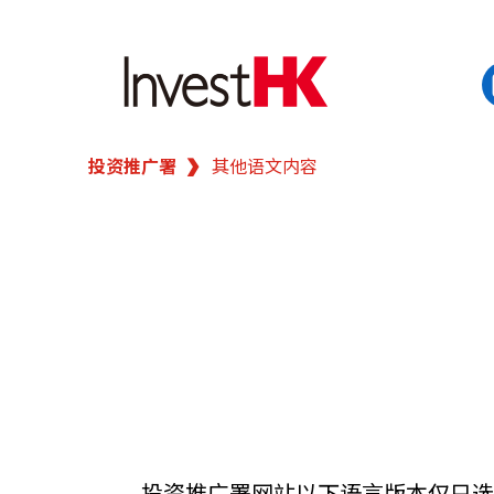
投资推广署
其他语文内容
EN
繁
简
香港营商优势
我们的客户
新闻及活动
业务领域
在港开业
投资推广署网站以下语言版本仅只选