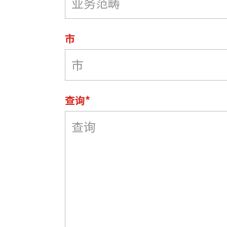
市
查询*