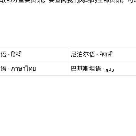
- हिन्दी
尼泊尔语 - नेपाली
 - ภาษาไทย
巴基斯坦语 - ردو