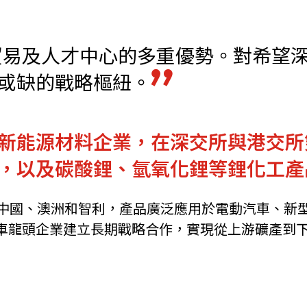
機遇﹕政府招標公告
推薦表格
其
貿易及人才中心的多重優勢。對希望
或缺的戰略樞紐。
新能源材料企業，在深交所與港交所
新資本投資者入境計劃
Startme
，以及碳酸鋰、氫氧化鋰等鋰化工產
局中國、澳洲和智利，產品廣泛應用於電動汽車、新
車龍頭企業建立長期戰略合作，實現從上游礦產到