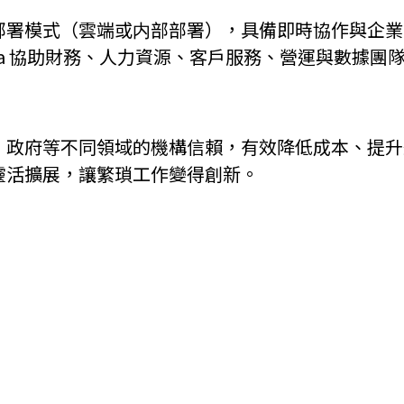
的部署模式（雲端或内部部署），具備即時協作與企
機遇﹕政府招標公告
推薦表格
其
oma 協助財務、人力資源、客戶服務、營運與數據
業、政府等不同領域的機構信賴，有效降低成本、提
長靈活擴展，讓繁瑣工作變得創新。
新資本投資者入境計劃
Startme