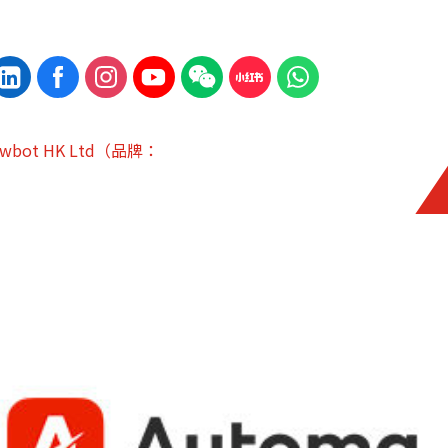
owbot HK Ltd（品牌：