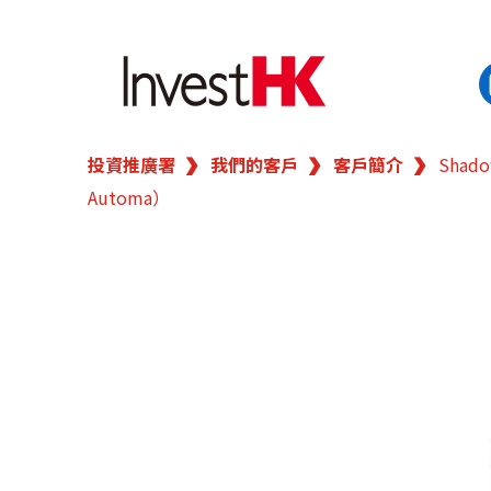
投資推廣署
我們的客戶
客戶簡介
Shad
EN
繁
简
Automa）
香港營商優勢
我們的客戶
新聞及活動
業務領域
在港開業