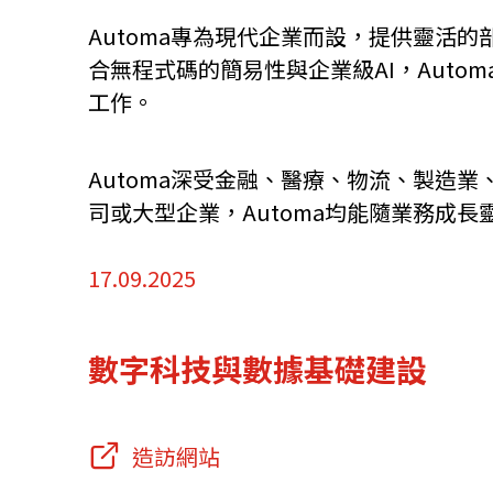
Automa專為現代企業而設，提供靈活
資源中心
常見問題
商業
合無程式碼的簡易性與企業級AI，Aut
工作。
關聯網站
Automa深受金融、醫療、物流、製造
司或大型企業，Automa均能隨業務成
香港家族辦公室
FintechHK
17.09.2025
數字科技與數據基礎建設
造訪網站