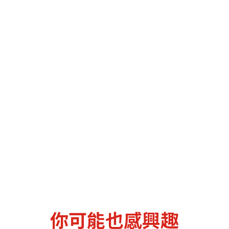
機遇﹕政府招標公告
推薦表格
其
新資本投資者入境計劃
Startme
你可能也感興趣