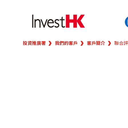
投資推廣署
我們的客戶
客戶簡介
聯合評
EN
繁
简
香港營商優勢
我們的客戶
新聞及活動
業務領域
在港開業