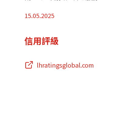
資源中心
常見問題
商業
15.05.2025
信用評級
關聯網站
lhratingsglobal.com
香港家族辦公室
FintechHK