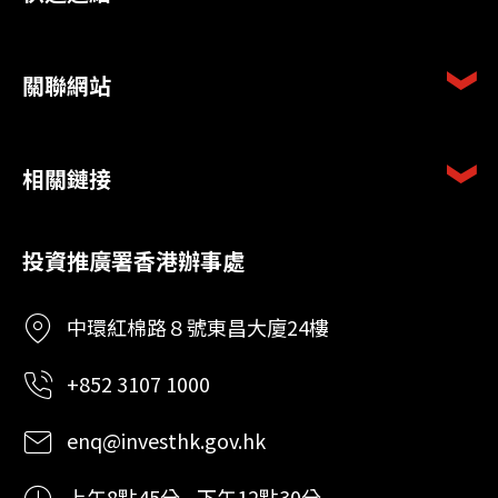
關聯網站
相關鏈接
投資推廣署香港辦事處
中環紅棉路８號東昌大廈24樓
+852 3107 1000
enq@investhk.gov.hk
上午8點45分 - 下午12點30分