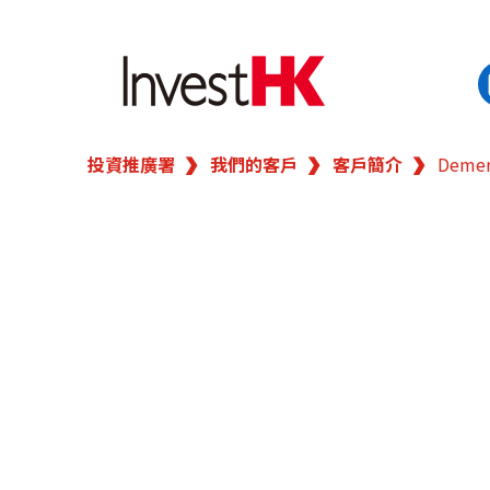
投資推廣署
我們的客戶
客戶簡介
Demer
EN
繁
简
香港營商優勢
我們的客戶
新聞及活動
業務領域
在港開業