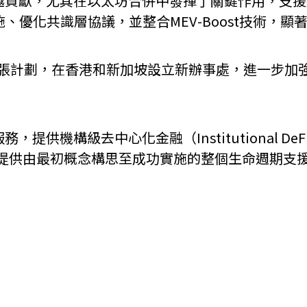
出卓越貢獻，尤其在以太坊合併中發揮了關鍵作用，支
、優化共識層協議，並整合MEV-Boost技術，
機遇﹕政府招標公告
推薦表格
其
太區戰略擴張計劃，在香港和新加坡設立新辦事處，進一
服務，提供機構級去中心化金融（Institutional
新資本投資者入境計劃
Startme
客戶提供由最初概念構思至成功實施的整個生命週期支