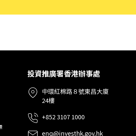
投資推廣署香港辦事處
中環紅棉路８號東昌大廈
24樓
+852 3107 1000
標
enq@investhk.gov.hk