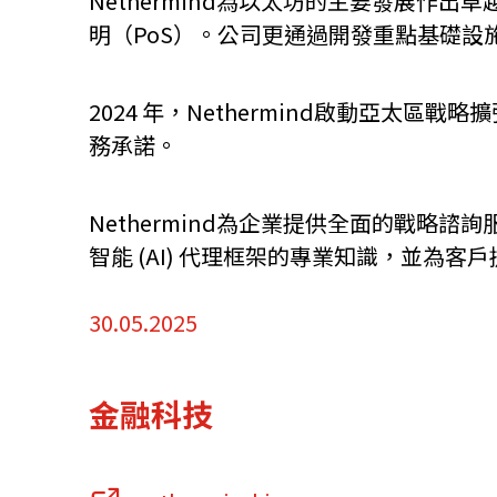
Nethermind為以太坊的主要發展作
明（PoS）。公司更通過開發重點基礎設施
資源中心
常見問題
商業
2024 年，Nethermind啟動亞
務承諾。
關聯網站
Nethermind為企業提供全面的戰略諮詢
香港家族辦公室
FintechHK
智能 (AI) 代理框架的專業知識，並為
30.05.2025
金融科技