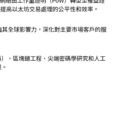
援網絡由工作量證明（PoW）轉型至權益證
顯著提高以太坊交易處理的公平性和效率。
他語文內容
招聘
步加強其全球影響力，深化對主要市場客戶的服
 DeFi）、區塊鏈工程、尖端密碼學研究和人工
upHK
援。