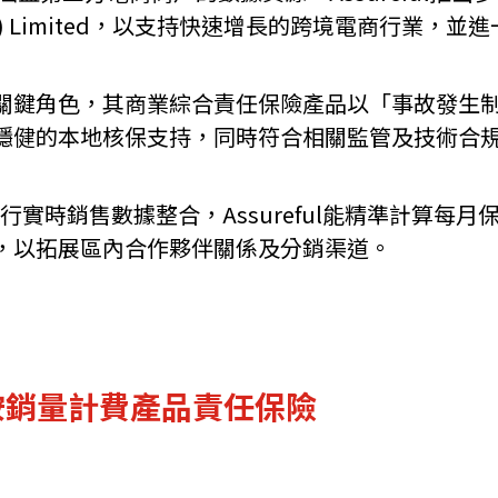
(Asia) Limited，以支持快速增長的跨境電商行
機遇﹕政府招標公告
推薦表格
其
角色，其商業綜合責任保險產品以「事故發生制」（occ
穩健的本地核保支持，同時符合相關監管及技術合
平台進行實時銷售數據整合，Assureful能精準計
新資本投資者入境計劃
Startme
，以拓展區內合作夥伴關係及分銷渠道。
按銷量計費產品責任保險