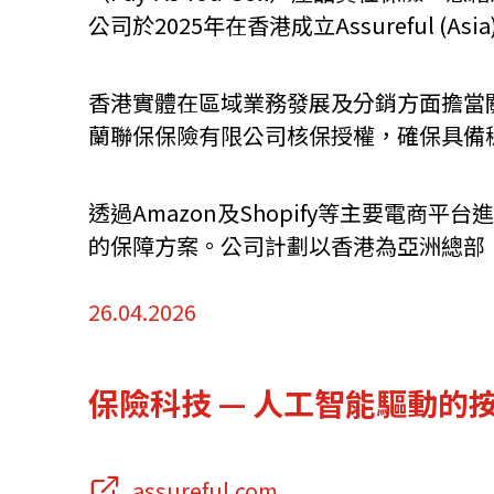
公司於2025年在香港成立Assureful 
資源中心
常見問題
商業
香港實體在區域業務發展及分銷方面擔當關鍵
蘭聯保保險有限公司核保授權，確保具備
關聯網站
透過Amazon及Shopify等主要電商
香港家族辦公室
FintechHK
的保障方案。公司計劃以香港為亞洲總部
26.04.2026
保險科技 — 人工智能驅動的
assureful.com