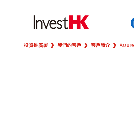
投資推廣署
我們的客戶
客戶簡介
Assure
EN
繁
简
香港營商優勢
我們的客戶
新聞及活動
業務領域
在港開業