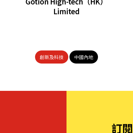
Gotion High-tech（HK）
Limited
機遇﹕政府招標公告
推薦表格
其
創新及科技
中國內地
新資本投資者入境計劃
Startme
訂閱