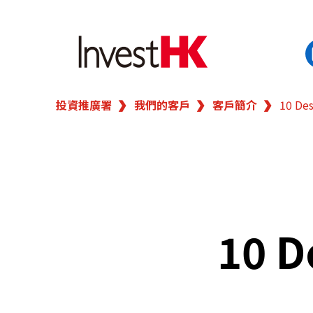
投資推廣署
我們的客戶
客戶簡介
10 De
EN
繁
简
香港營商優勢
我們的客戶
新聞及活動
10 D
業務領域
在港開業