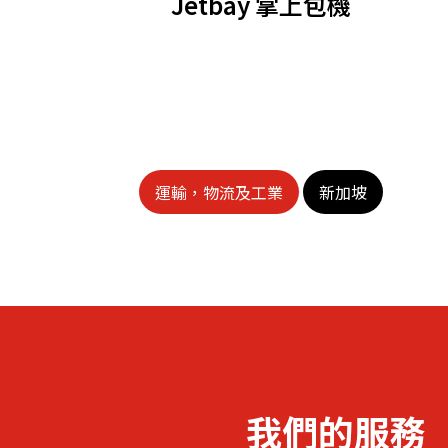
Jetbay 掌上包機
資源中心
常見問題
商業
關聯網站
運輸，物流及工業
新加坡
香港家族辦公室
FintechHK
我們的服務