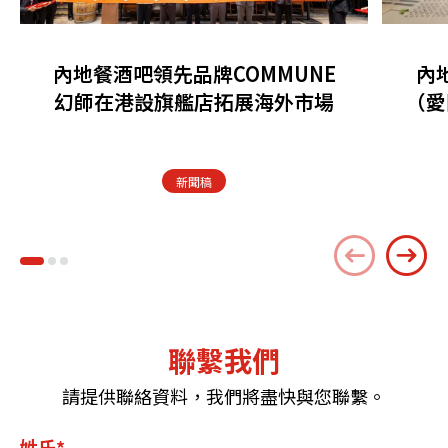
內地餐酒吧領先品牌COMMUNE
內
幻師在港設旗艦店拓展海外市場
（愛
新聞稿
聯繫我們
請提供聯絡資料，我們將盡快與您聯繫。
姓氏*