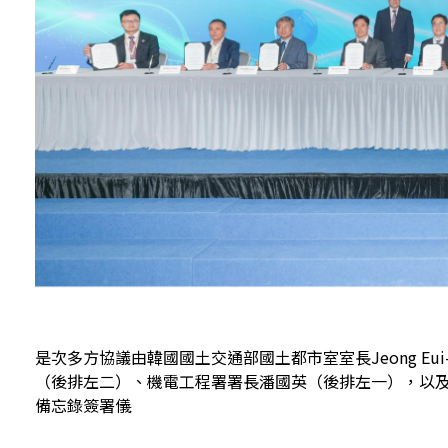
是次多方協議由韓國國土交通部國土都市室室長Jeong Eu
（後排左二）、機電工程署署長潘國英（後排左一），以
備忘錄簽署儀