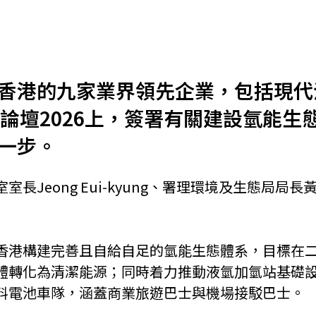
機遇﹕政府招標公告
推薦表格
其
香港的九家業界領先企業，包括現代汽
展論壇2026上，簽署有關建設氫能
一步。
新資本投資者入境計劃
Startme
長Jeong Eui-kyung、署理環境及生態局
香港構建完善且自給自足的氫能生態體系，目標在
體轉化為清潔能源；同時着力推動液氫加氫站基礎
料電池車隊，涵蓋商業旅遊巴士與機場接駁巴士。