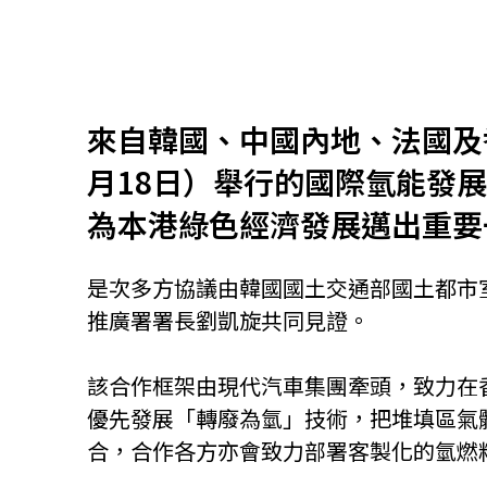
資源中心
常見問題
商業
來自韓國、中國內地、法國及
關聯網站
月18日）舉行的國際氫能發
為本港綠色經濟發展邁出重要
香港家族辦公室
FintechHK
是次多方協議由韓國國土交通部國土都市室室
推廣署署長劉凱旋共同見證。
該合作框架由現代汽車集團牽頭，致力在
優先發展「轉廢為氫」技術，把堆填區氣
合，合作各方亦會致力部署客製化的氫燃