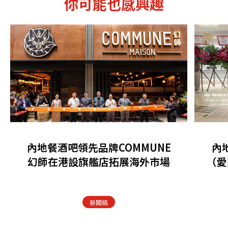
你可能也感興趣
內地餐酒吧領先品牌COMMUNE
內
幻師在港設旗艦店拓展海外市場
（愛
新聞稿