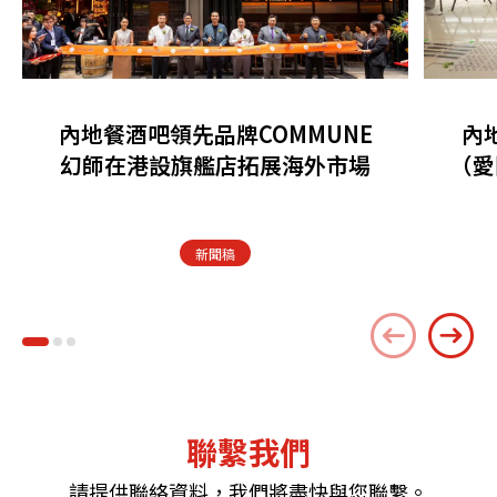
內地餐酒吧領先品牌COMMUNE
內
幻師在港設旗艦店拓展海外市場
（愛
新聞稿
聯繫我們
請提供聯絡資料，我們將盡快與您聯繫。