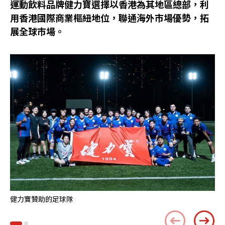
運動飲料品牌健力寶選擇以香港為其地區總部，利
用香港國際商業樞紐地位，聯通海外市場優勢，拓
展全球市場。
健力寶贊助的足球隊
健