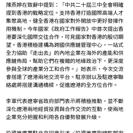
陳燕婷在致辭中提到：「中共二十屆三中全會明確
提到香港的戰略定位。支持香港打造國際高端人才
集聚高地，健全香港在國家對外開放中更好發揮作
用機制。今年國家《政府工作報告》中首次提出香
港要深化國際交往合作，可見國家對香港的殷切期
望。香港積極建構為跨國供應鏈管理中心，一站式
全力協助『走出去』的內地企業在海外的產能和供
應鏈佈局，幫助它們在複雜的地緣政治下，更深度
參與全球的產業分工和合作。」她表示，今次交流
會搭建了遼港兩地交流平台。駐京辦以及駐遼寧聯
絡處將搭建溝通橋樑，促進遼港的全方位合作。
李軍代表遼寧省政府部門表示將積極推動，並不斷
深化遼港兩地經貿投資與合作交流的互動，使兩地
企業充分把握和利用各自優勢發展升級。
投資推廣署駐北京招商引才／投資推廣副總監郭安