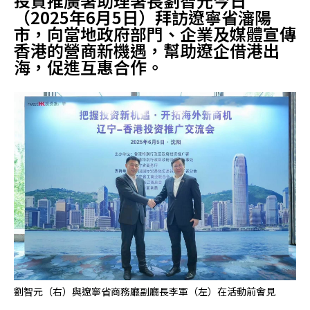
​投資推廣署助理署長劉智元今日
（2025年6月5日）拜訪遼寧省瀋陽
市，向當地政府部門、企業及媒體宣傳
香港的營商新機遇，幫助遼企借港出
海，促進互惠合作。
劉智元（右）與遼寧省商務廳副廳長李軍（左）在活動前會見
劉