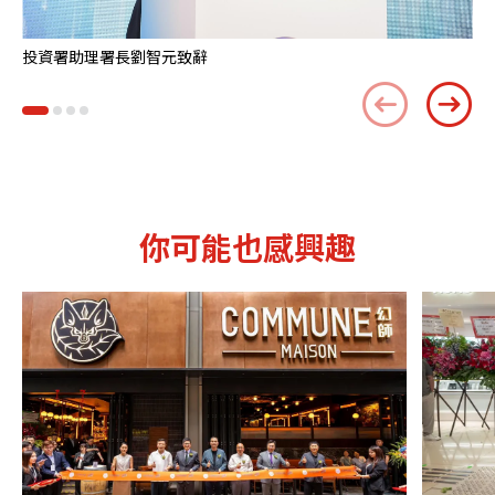
投資署助理署長劉智元致辭
省
你可能也感興趣