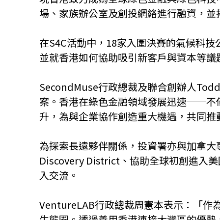
場、家族辦公室及創投網絡進行融資，並
在S4C活動中，18家入圍決賽的氣候科
並就香港如何協助吸引新客戶與資本等議
SecondMuse行政總裁及聯合創辦人T
案。香港在綠色金融領域發展迅速──不
升，為與企業協作創造重大機遇，共同推
為探索長遠夥伴關係，投資署亦與加拿大專注
Discovery District、協助全球初創
入交流。
VentureLAB行政總裁周憲本表示
生態圈。透過善用香港連接大灣區的優勢