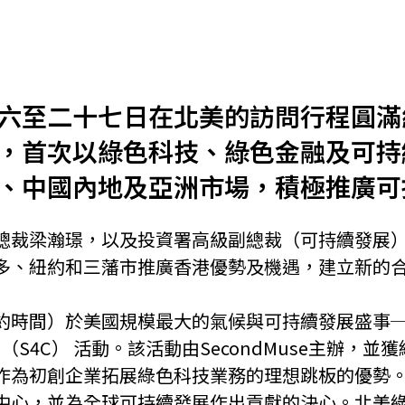
機遇﹕政府招標公告
推薦表格
其
六至二十七日在北美的訪問行程圓滿
，首次以綠色科技、綠色金融及可持
、中國內地及亞洲市場，積極推廣可
新資本投資者入境計劃
Startme
總裁梁瀚璟，以及投資署高級副總裁（可持續發展
多、紐約和三藩市推廣香港優勢及機遇，建立新的
時間）於美國規模最大的氣候與可持續發展盛事──二○
owcase 2025（S4C） 活動。該活動由SecondMu
作為初創企業拓展綠色科技業務的理想跳板的優勢
中心，並為全球可持續發展作出貢獻的決心。北美