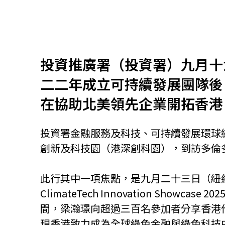
資源中心
常見問題
商業
投資推廣署（投資署）九月十
關聯網站
二二年成立可持續發展團隊後
在協助北美領先企業開拓香港
香港家族辦公室
FintechHK
投資署金融服務及科技、可持續發展環球
創新及科技園（港深創科園），到訪多倫
此行其中一項焦點，是九月二十三日（紐約
ClimateTech Innovation Sh
間，梁瀚璟向超過三百名參加者分享香港
現香港致力成為全球綠色金融與綠色科技